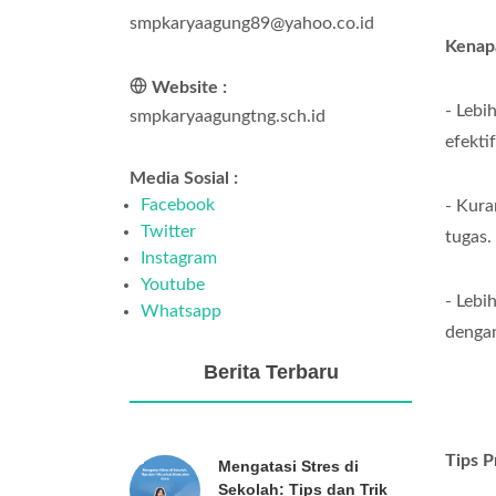
smpkaryaagung89@yahoo.co.id
Kenap
Website :
- Lebi
smpkaryaagungtng.sch.id
efektif
Media Sosial :
Facebook
- Kura
Twitter
tugas.
Instagram
Youtube
- Lebi
Whatsapp
dengan
Berita Terbaru
Tips 
Mengatasi Stres di
Sekolah: Tips dan Trik