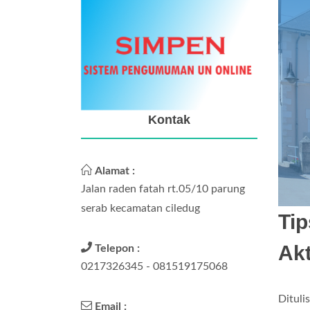
Kontak
Alamat :
Jalan raden fatah rt.05/10 parung
serab kecamatan ciledug
Ti
Akt
Telepon :
0217326345 - 081519175068
Dituli
Email :