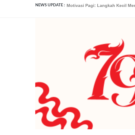
NEWS UPDATE :
Mengatasi Rasa Takut Gagal: Pela
Kiat Sukses dalam Belajar: Dari P
Tips Manajemen Waktu untuk Sisw
Guru Masa Depan: Menghadapi Ta
Kiat Sukses Ujian: Tips dari Guru
Sehat dan Berprestasi: Tips Men
Meningkatkan Kepercayaan Diri: 
Mempersiapkan Masa Depan: Prog
Mengatasi Stres di Sekolah: Tips
Motivasi Pagi: Langkah Kecil Me