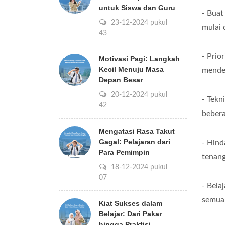
untuk Siswa dan Guru
- Buat
23-12-2024 pukul
mulai 
08:43
- Prio
Motivasi Pagi: Langkah
Kecil Menuju Masa
mendes
Depan Besar
20-12-2024 pukul
- Tekn
13:42
bebera
Mengatasi Rasa Takut
Gagal: Pelajaran dari
- Hind
Para Pemimpin
tenang
18-12-2024 pukul
09:07
- Bela
semua 
Kiat Sukses dalam
Belajar: Dari Pakar
hingga Praktisi