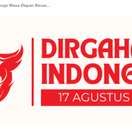
jaran dari Para Pemimpin...
akar hingga Praktisi...
a Aktif...
ntangan Globalisasi Pendidikan...
-Guru Terbaik...
jaga Keseimbangan Belajar dan...
Kunci Sukses Siswa dalam Berk...
ram Bimbingan Karir di Sekolah...
 dan Trik untuk Siswa dan Gu...
nuju Masa Depan Besar...